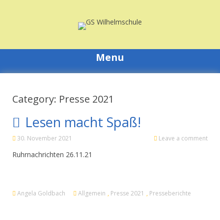
Skip
to
content
Menu
Category: Presse 2021
Lesen macht Spaß!
30. November 2021
Leave a comment
Ruhrnachrichten 26.11.21
Angela Goldbach
Allgemein
,
Presse 2021
,
Presseberichte