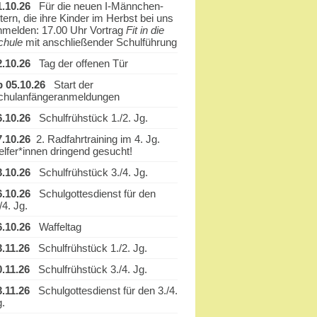
1.10.26
Für die neuen I-Männchen-
tern, die ihre Kinder im Herbst bei uns
nmelden: 17.00 Uhr Vortrag
Fit in die
chule
mit anschließender Schulführung
2.10.26
Tag der offenen Tür
b 05.10.26
Start der
chulanfängeranmeldungen
6.10.26
Schulfrühstück 1./2. Jg.
7.10.26
2. Radfahrtraining im 4. Jg.
elfer*innen dringend gesucht!
3.10.26
Schulfrühstück 3./4. Jg.
6.10.26
Schulgottesdienst für den
/4. Jg.
6.10.26
Waffeltag
3.11.26
Schulfrühstück 1./2. Jg.
0.11.26
Schulfrühstück 3./4. Jg.
3.11.26
Schulgottesdienst für den 3./4.
g.