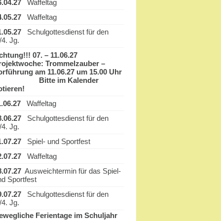
6.04.27
Waffeltag
4.05.27
Waffeltag
1.05.27
Schulgottesdienst für den
/4. Jg.
chtung!!! 07. – 11.06.27
rojektwoche: Trommelzauber –
orführung am 11.06.27 um 15.00 Uhr
itte im Kalender
otieren!
1.06.27
Waffeltag
8.06.27
Schulgottesdienst für den
/4. Jg.
1.07.27
Spiel- und Sportfest
2.07.27
Waffeltag
8.07.27
Ausweichtermin für das Spiel-
nd Sportfest
9.07.27
Schulgottesdienst für den
/4. Jg.
ewegliche Ferientage im Schuljahr