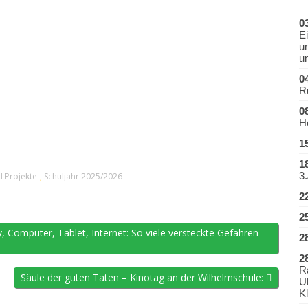
0
E
u
u
0
R
0
H
1
1
3.
d Projekte
,
Schuljahr 2025/2026
2
2
, Computer, Tablet, Internet: So viele versteckte Gefahren
2
2
Ra
Säule der guten Taten – Kinotag an der Wilhelmschule:
U
Kl