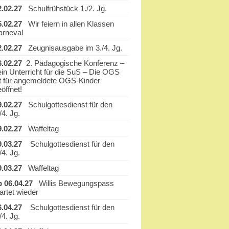
2.02.27
Schulfrühstück 1./2. Jg.
5.02.27
Wir feiern in allen Klassen
arneval
2.02.27
Zeugnisausgabe im 3./4. Jg.
6.02.27
2. Pädagogische Konferenz –
ein Unterricht für die SuS – Die OGS
st für angemeldete OGS-Kinder
öffnet!
9.02.27
Schulgottesdienst für den
/4. Jg.
9.02.27
Waffeltag
9.03.27
Schulgottesdienst für den
/4. Jg.
9.03.27
Waffeltag
b 06.04.27
Willis Bewegungspass
artet wieder
6.04.27
Schulgottesdienst für den
/4. Jg.