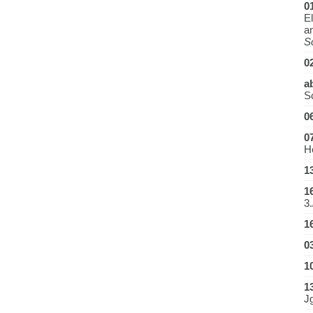
0
El
a
S
0
a
S
0
0
H
1
1
3.
1
0
1
1
J