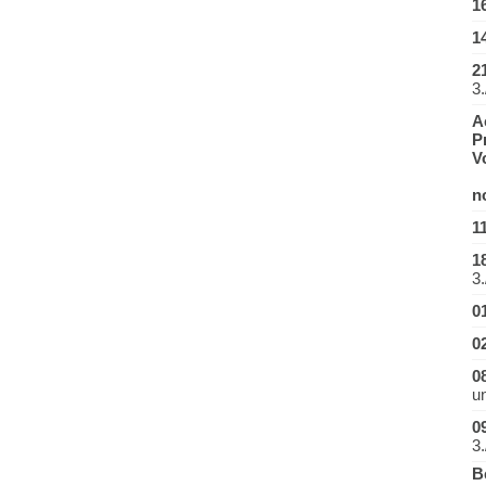
1
1
2
3.
A
P
V
B
n
1
1
3.
0
0
0
u
0
3.
B