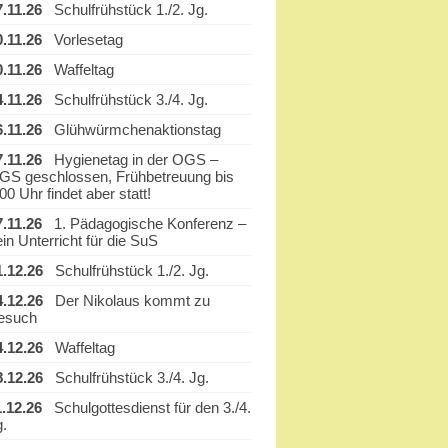
7.11.26
Schulfrühstück 1./2. Jg.
0.11.26
Vorlesetag
0.11.26
Waffeltag
4.11.26
Schulfrühstück 3./4. Jg.
6.11.26
Glühwürmchenaktionstag
7.11.26
Hygienetag in der OGS –
GS geschlossen, Frühbetreuung bis
00 Uhr findet aber statt!
7.11.26
1. Pädagogische Konferenz –
in Unterricht für die SuS
1.12.26
Schulfrühstück 1./2. Jg.
4.12.26
Der Nikolaus kommt zu
esuch
4.12.26
Waffeltag
8.12.26
Schulfrühstück 3./4. Jg.
1.12.26
Schulgottesdienst für den 3./4.
g.