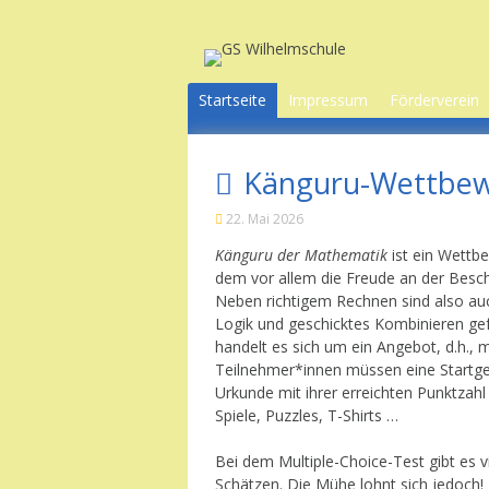
Skip
to
content
Startseite
Impressum
Förderverein
Datenschutz
Wir über uns
Känguru-Wettbew
Unsere Ziele
Projekte
22. Mai 2026
Aktionen für
Känguru der Mathematik
ist ein Wettbe
Kids
dem vor allem die Freude an der Besc
Waffelbackt
Neben richtigem Rechnen sind also au
Logik und geschicktes Kombinieren gefr
Mitgliedscha
handelt es sich um ein Angebot, d.h., 
Teilnehmer*innen müssen eine Startgeb
Kontakt
Urkunde mit ihrer erreichten Punktzahl
Spiele, Puzzles, T-Shirts …
Bei dem Multiple-Choice-Test gibt es 
Schätzen. Die Mühe lohnt sich jedoch!