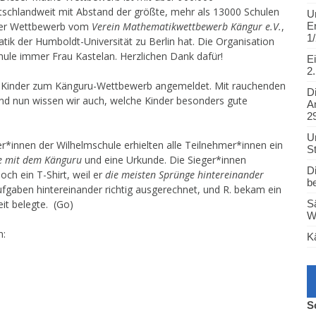
schlandweit mit Abstand der größte, mehr als 13000 Schulen
U
Leistungskonzept
 der Wettbewerb vom
Verein Mathematikwettbewerb Kängur e.V.
,
E
1/
Regel des Monats
atik der Humboldt-Universität zu Berlin hat. Die Organisation
ule immer Frau Kastelan. Herzlichen Dank dafür!
E
Handy und Smartwatch
2.
36 Kinder zum Känguru-Wettbewerb angemeldet. Mit rauchenden
QA – Die
D
Qualitätsanalyse
nd nun wissen wir auch, welche Kinder besonders gute
A
2
Tipps für den Schulweg
U
Kleines und großes ABC
*innen der Wilhelmschule erhielten alle Teilnehmer*innen ein
St
für alle Eltern
 mit dem Känguru
und eine Urkunde. Die Sieger*innen
D
ch ein T-Shirt, weil er
die meisten Sprünge hintereinander
Links für Eltern
b
 Aufgaben hintereinander richtig ausgerechnet, und R. bekam ein
Schulmitwirkung
eit belegte. (Go)
S
W
Schulanfängeranmeldung
n:
K
S