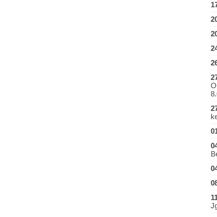
1
2
2
2
2
2
O
8.
2
ke
0
0
B
0
0
1
J