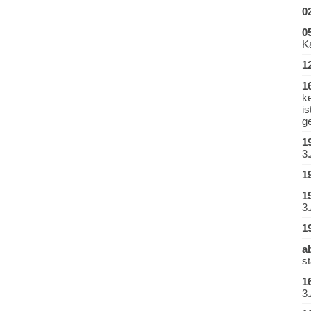
0
0
K
1
1
k
i
ge
1
3.
1
1
3.
1
a
st
1
3.