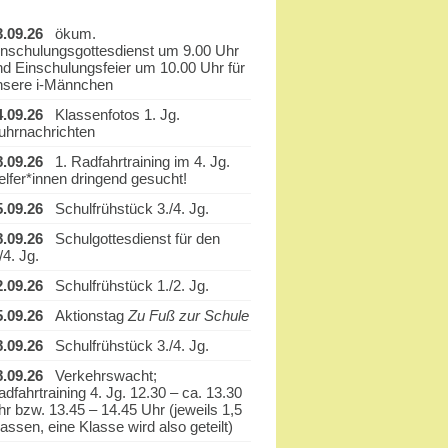
3.09.26
ökum.
inschulungsgottesdienst um 9.00 Uhr
nd Einschulungsfeier um 10.00 Uhr für
nsere i-Männchen
4.09.26
Klassenfotos 1. Jg.
uhrnachrichten
8.09.26
1. Radfahrtraining im 4. Jg.
elfer*innen dringend gesucht!
5.09.26
Schulfrühstück 3./4. Jg.
8.09.26
Schulgottesdienst für den
/4. Jg.
2.09.26
Schulfrühstück 1./2. Jg.
5.09.26
Aktionstag
Zu Fuß zur Schule
8.09.26
Schulfrühstück 3./4. Jg.
8.09.26
Verkehrswacht;
dfahrtraining 4. Jg. 12.30 – ca. 13.30
hr bzw. 13.45 – 14.45 Uhr (jeweils 1,5
assen, eine Klasse wird also geteilt)