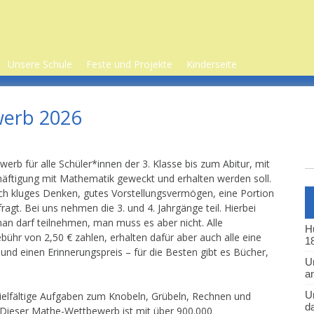
Unsere Schule
Feste und Projekte
Kinderseite
Führung durch die
Schuljahr 2026/2027
Schülerparlament
Wilhelmschule
erb 2026
Schuljahr 2025/2026
Streitschlichter*innen
Wichtige
Telefonnummern
KiJuPa – Kinder- und
Jugendparlament
Kollegium
 unsere
werb für alle Schüler*innen der 3. Klasse bis zum Abitur, mit
Homepage-AG
häftigung mit Mathematik geweckt und erhalten werden soll.
Unsere Klassen
ag
Kinderbeiträge aus
ch kluges Denken, gutes Vorstellungsvermögen, eine Portion
Offene Ganztagsschule
verschiedenen Klassen
agt. Bei uns nehmen die 3. und 4. Jahrgänge teil. Hierbei
ft
man darf teilnehmen, man muss es aber nicht. Alle
Schulsozialarbeit
Beiträge aus
H
ühr von 2,50 € zahlen, erhalten dafür aber auch alle eine
verschiedenen Klassen
18
Schulprogramm
 und einen Erinnerungspreis – für die Besten gibt es Bücher,
Die Lieblingsorte
U
unserer Klassen
Erziehungsvertrag
a
Internetseiten für
Schulordnung und
U
vielfältige Aufgaben zum Knobeln, Grübeln, Rechnen und
Kinder
Regeln für die Pausen
d
 Dieser Mathe-Wettbewerb ist mit über 900.000