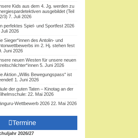
nsere Kids aus dem 4. Jg. werden zu
nergiespardetektiven ausgebildet (Teil
2/3)
7. Juli 2026
in perfektes Spiel- und Sportfest 2026
 Juli 2026
ie Sieger*innen des Antolin- und
ntonwettbewerbs im 2. Hj. stehen fest
9. Juni 2026
nsere neuen Westen für unsere neuen
reitschlichter*innen
5. Juni 2026
ie Aktion „Willis Bewegungspass“ ist
eendet!
1. Juni 2026
äule der guten Taten – Kinotag an der
ilhelmschule:
22. Mai 2026
änguru-Wettbewerb 2026
22. Mai 2026
Termine
chuljahr 2026/27