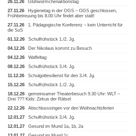
26.11.26
Glühwürmchenaktionstag
27.11.26
Hygienetag in der OGS – OGS geschlossen,
Frühbetreuung bis 8.00 Uhr findet aber statt!
27.11.26
1. Pädagogische Konferenz – kein Unterricht für
die SuS
01.12.26
Schulfrühstück 1./2. Jg.
04.12.26
Der Nikolaus kommt zu Besuch
04.12.26
Waffeltag
08.12.26
Schulfrühstück 3./4. Jg.
11.12.26
Schulgottesdienst für den 3./4. Jg.
15.12.26
Schulfrühstück 1./2. Jg.
18.12.26
gemeinsamer Theaterbesuch 9.30 Uhr: WLT –
Drei ??? Kids: Zirkus der Rätsel
22.12.26
Abschlusssingen vor den Weihnachtsferien
12.01.27
Schulfrühstück 3./4. Jg.
12.01.27
Gesund im Mund 1a, 1b, 2a
13.01.27
Gesund im Mund 1c