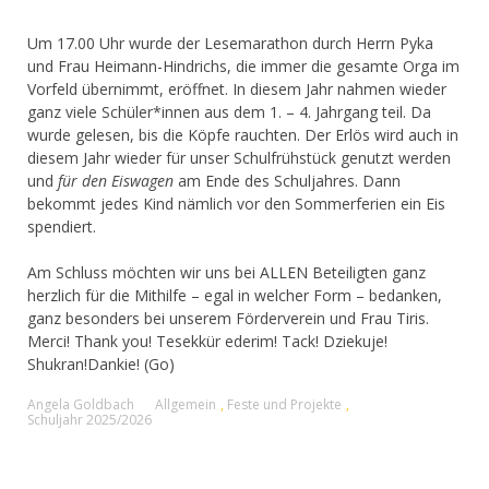
Um 17.00 Uhr wurde der Lesemarathon durch Herrn Pyka
und Frau Heimann-Hindrichs, die immer die gesamte Orga im
Vorfeld übernimmt, eröffnet. In diesem Jahr nahmen wieder
ganz viele Schüler*innen aus dem 1. – 4. Jahrgang teil. Da
wurde gelesen, bis die Köpfe rauchten. Der Erlös wird auch in
diesem Jahr wieder für unser Schulfrühstück genutzt werden
und
für den Eiswagen
am Ende des Schuljahres. Dann
bekommt jedes Kind nämlich vor den Sommerferien ein Eis
spendiert.
Am Schluss möchten wir uns bei ALLEN Beteiligten ganz
herzlich für die Mithilfe – egal in welcher Form – bedanken,
ganz besonders bei unserem Förderverein und Frau Tiris.
Merci! Thank you! Tesekkür ederim! Tack! Dziekuje!
Shukran!Dankie! (Go)
Angela Goldbach
Allgemein
,
Feste und Projekte
,
Schuljahr 2025/2026