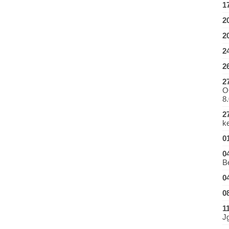
1
2
2
2
2
2
O
8.
2
ke
0
0
B
0
0
1
J