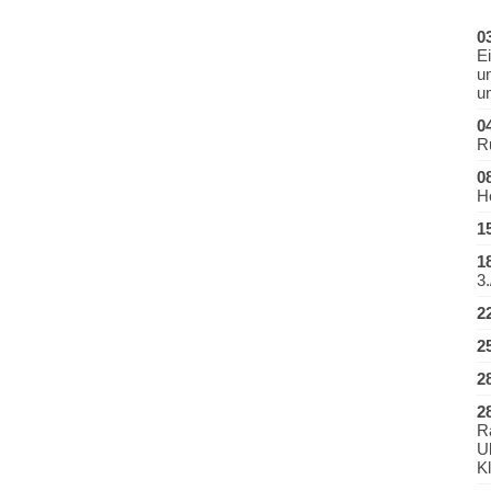
0
E
u
u
0
R
0
H
1
1
3.
2
2
2
2
Ra
U
Kl