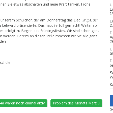
nnen Sie etwas abschalten und neue Kraft tanken. Frohe
U
Leistungskonzept
E
1/
Regel des Monats
 unserem Schulchor, der am Donnerstag das Lied
Stups, der
E
Handy und Smartwatch
 Lehwald präsentierte. Das habt ihr toll gemacht! Weiter so!
2.
es erfolgt zu Beginn des Frühlingsfestes. Wir sind schon ganz
QA – Die
D
Qualitätsanalyse
 werden. Bereits an dieser Stelle möchten wir Sie alle ganz
A
aden.
2
Tipps für den Schulweg
U
Kleines und großes ABC
St
für alle Eltern
D
schule
Links für Eltern
b
Schulmitwirkung
S
W
Schulanfängeranmeldung
K
4a waren noch einmal aktiv
Problem des Monats März
S