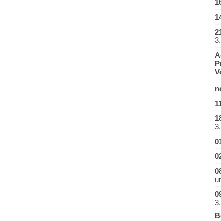
1
1
2
3.
A
P
V
B
n
1
1
3.
0
0
0
u
0
3.
B