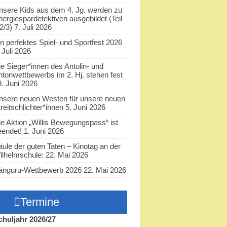
nsere Kids aus dem 4. Jg. werden zu
nergiespardetektiven ausgebildet (Teil
2/3)
7. Juli 2026
in perfektes Spiel- und Sportfest 2026
 Juli 2026
ie Sieger*innen des Antolin- und
ntonwettbewerbs im 2. Hj. stehen fest
9. Juni 2026
nsere neuen Westen für unsere neuen
reitschlichter*innen
5. Juni 2026
ie Aktion „Willis Bewegungspass“ ist
eendet!
1. Juni 2026
äule der guten Taten – Kinotag an der
ilhelmschule:
22. Mai 2026
änguru-Wettbewerb 2026
22. Mai 2026
Termine
chuljahr 2026/27