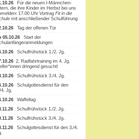
1.10.26
Für die neuen I-Männchen-
tern, die ihre Kinder im Herbst bei uns
nmelden: 17.00 Uhr Vortrag
Fit in die
chule
mit anschließender Schulführung
2.10.26
Tag der offenen Tür
b 05.10.26
Start der
chulanfängeranmeldungen
6.10.26
Schulfrühstück 1./2. Jg.
7.10.26
2. Radfahrtraining im 4. Jg.
elfer*innen dringend gesucht!
3.10.26
Schulfrühstück 3./4. Jg.
6.10.26
Schulgottesdienst für den
/4. Jg.
6.10.26
Waffeltag
3.11.26
Schulfrühstück 1./2. Jg.
0.11.26
Schulfrühstück 3./4. Jg.
3.11.26
Schulgottesdienst für den 3./4.
g.