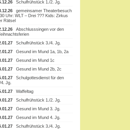
5.12.26
Schulfrühstück 1./2. Jg.
8.12.26
gemeinsamer Theaterbesuch
.30 Uhr: WLT – Drei ??? Kids: Zirkus
er Rätsel
2.12.26
Abschlusssingen vor den
eihnachtsferien
2.01.27
Schulfrühstück 3./4. Jg.
2.01.27
Gesund im Mund 1a, 1b, 2a
3.01.27
Gesund im Mund 1c
4.01.27
Gesund im Mund 2b, 2c
5.01.27
Schulgottesdienst für den
/4. Jg.
5.01.27
Waffeltag
9.01.27
Schulfrühstück 1./2. Jg.
9.01.27
Gesund im Mund 3. Jg.
0.01.27
Gesund im Mund 4. Jg.
6.01.27
Schulfrühstück 3./4. Jg.