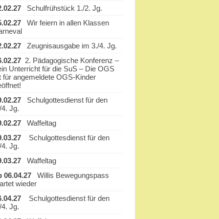
2.02.27
Schulfrühstück 1./2. Jg.
5.02.27
Wir feiern in allen Klassen
arneval
2.02.27
Zeugnisausgabe im 3./4. Jg.
6.02.27
2. Pädagogische Konferenz –
ein Unterricht für die SuS – Die OGS
st für angemeldete OGS-Kinder
öffnet!
9.02.27
Schulgottesdienst für den
/4. Jg.
9.02.27
Waffeltag
9.03.27
Schulgottesdienst für den
/4. Jg.
9.03.27
Waffeltag
b 06.04.27
Willis Bewegungspass
artet wieder
6.04.27
Schulgottesdienst für den
/4. Jg.