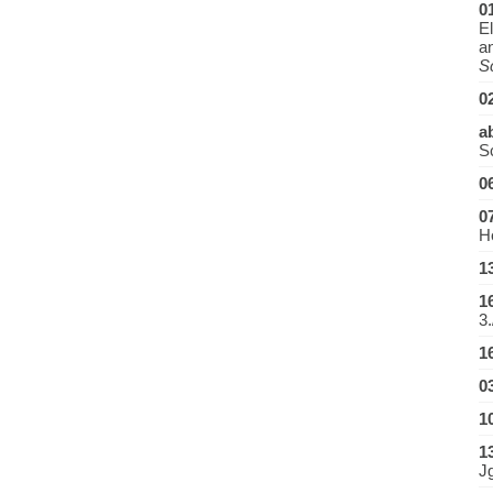
0
El
a
S
0
a
S
0
0
H
1
1
3.
1
0
1
1
J