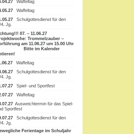
6.04.27
Waffeltag
4.05.27
Waffeltag
1.05.27
Schulgottesdienst für den
/4. Jg.
chtung!!! 07. – 11.06.27
rojektwoche: Trommelzauber –
orführung am 11.06.27 um 15.00 Uhr
itte im Kalender
otieren!
1.06.27
Waffeltag
8.06.27
Schulgottesdienst für den
/4. Jg.
1.07.27
Spiel- und Sportfest
2.07.27
Waffeltag
8.07.27
Ausweichtermin für das Spiel-
nd Sportfest
9.07.27
Schulgottesdienst für den
/4. Jg.
ewegliche Ferientage im Schuljahr