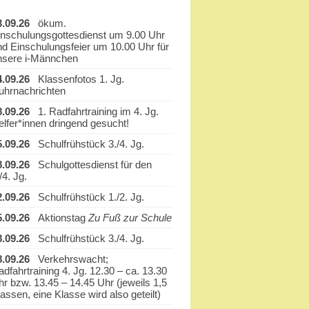
3.09.26
ökum.
inschulungsgottesdienst um 9.00 Uhr
nd Einschulungsfeier um 10.00 Uhr für
nsere i-Männchen
4.09.26
Klassenfotos 1. Jg.
uhrnachrichten
8.09.26
1. Radfahrtraining im 4. Jg.
elfer*innen dringend gesucht!
5.09.26
Schulfrühstück 3./4. Jg.
8.09.26
Schulgottesdienst für den
/4. Jg.
2.09.26
Schulfrühstück 1./2. Jg.
5.09.26
Aktionstag
Zu Fuß zur Schule
8.09.26
Schulfrühstück 3./4. Jg.
8.09.26
Verkehrswacht;
dfahrtraining 4. Jg. 12.30 – ca. 13.30
hr bzw. 13.45 – 14.45 Uhr (jeweils 1,5
assen, eine Klasse wird also geteilt)