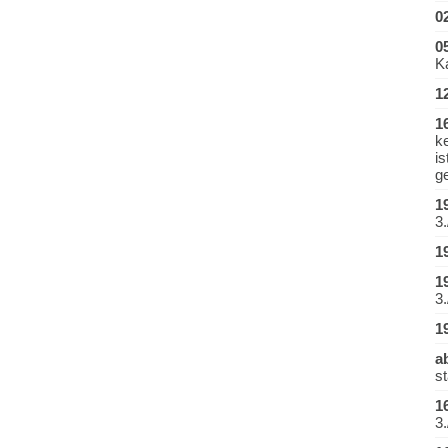
0
0
K
1
1
k
i
ge
1
3.
1
1
3.
1
a
st
1
3.