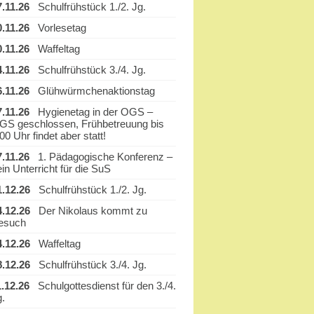
7.11.26
Schulfrühstück 1./2. Jg.
0.11.26
Vorlesetag
0.11.26
Waffeltag
4.11.26
Schulfrühstück 3./4. Jg.
6.11.26
Glühwürmchenaktionstag
7.11.26
Hygienetag in der OGS –
GS geschlossen, Frühbetreuung bis
00 Uhr findet aber statt!
7.11.26
1. Pädagogische Konferenz –
in Unterricht für die SuS
1.12.26
Schulfrühstück 1./2. Jg.
4.12.26
Der Nikolaus kommt zu
esuch
4.12.26
Waffeltag
8.12.26
Schulfrühstück 3./4. Jg.
1.12.26
Schulgottesdienst für den 3./4.
g.