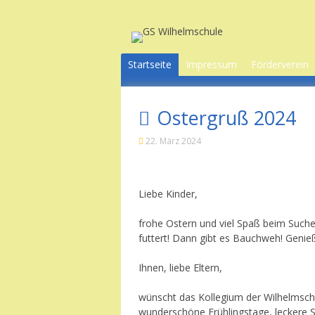
Skip
to
content
Startseite
Impressum
Förderverein
Datenschutz
Wir über uns
Ostergruß 2024
Unsere Ziele
Projekte
22. März 2024
Aktionen für
Kids
Waffelbackt
Liebe Kinder,
Mitgliedscha
frohe Ostern und viel Spaß beim Suchen
futtert! Dann gibt es Bauchweh! Genieß
Kontakt
Ihnen, liebe Eltern,
wünscht das Kollegium der Wilhelmschu
wunderschöne Frühlingstage, leckere Sc