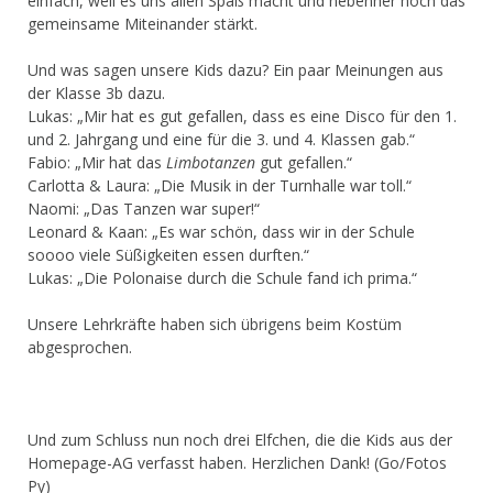
einfach, weil es uns allen Spaß macht und nebenher noch das
gemeinsame Miteinander stärkt.
Und was sagen unsere Kids dazu? Ein paar Meinungen aus
der Klasse 3b dazu.
Lukas: „Mir hat es gut gefallen, dass es eine Disco für den 1.
und 2. Jahrgang und eine für die 3. und 4. Klassen gab.“
Fabio: „Mir hat das
Limbotanzen
gut gefallen.“
Carlotta & Laura: „Die Musik in der Turnhalle war toll.“
Naomi: „Das Tanzen war super!“
Leonard & Kaan: „Es war schön, dass wir in der Schule
soooo viele Süßigkeiten essen durften.“
Lukas: „Die Polonaise durch die Schule fand ich prima.“
Unsere Lehrkräfte haben sich übrigens beim Kostüm
abgesprochen.
Und zum Schluss nun noch drei Elfchen, die die Kids aus der
Homepage-AG verfasst haben. Herzlichen Dank! (Go/Fotos
Py)