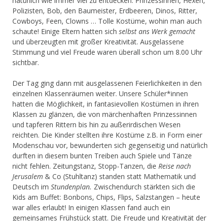
natürlich wie immer viel zu entdecken: Prinzessinnen, Hexen,
Polizisten, Bob, den Baumeister, Erdbeeren, Dinos, Ritter,
Cowboys, Feen, Clowns … Tolle Kostüme, wohin man auch
schaute! Einige Eltern hatten sich
selbst ans Werk gemacht
und überzeugten mit großer Kreativität. Ausgelassene
Stimmung und viel Freude waren überall schon um 8.00 Uhr
sichtbar.
Der Tag ging dann mit ausgelassenen Feierlichkeiten in den
einzelnen Klassenräumen weiter. Unsere Schüler*innen
hatten die Möglichkeit, in fantasievollen Kostümen in ihren
Klassen zu glänzen, die von märchenhaften Prinzessinnen
und tapferen Rittern bis hin zu außerirdischen Wesen
reichten. Die Kinder stellten ihre Kostüme z.B. in Form einer
Modenschau vor, bewunderten sich gegenseitig und natürlich
durften in diesem bunten Treiben auch Spiele und Tänze
nicht fehlen. Zeitungstanz, Stopp-Tanzen, die
Reise nach
Jerusalem
& Co (Stuhltanz) standen statt Mathematik und
Deutsch im
Stundenplan.
Zwischendurch stärkten sich die
Kids am Buffet: Bonbons, Chips, Flips, Salzstangen – heute
war alles erlaubt! In einigen Klassen fand auch ein
gemeinsames Frühstück statt. Die Freude und Kreativität der